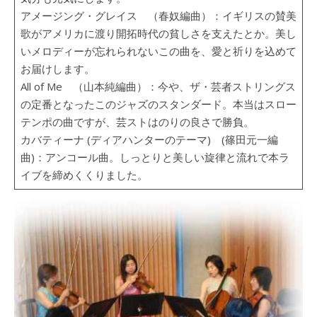
アメージング・グレイス （春奴編曲）：イギリスの賛美
歌がアメリカに渡り開拓時代の貧しさを支えたとか。美し
いメロディーが忘れられないこの曲を、愛と祈りを込めて
お届けします。
All of Me （山本純編曲）：今や、ザ・芸者ストリングス
の定番となったこのジャズのスタンダード。本当はスロー
テンポの曲ですが、芸ストはのりの良さで勝負。
カバティーナ (ディアハンターのテーマ) (篠田元一編
曲)：アンコール曲。しっとりと美しい旋律と流れで本ラ
イブを締めくくりました。