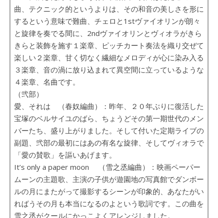
曲、テクニック的というよりは、その和音の美しさを形に
するという意味で難曲、チェロと1stヴァイオリンが朗々
と旋律を奏でる間に、2ndヴァイオリンとヴィオラがきら
きらと装飾を施す１楽章、ピッチカート奏法を織り交ぜて
楽しい２楽章、甘く切なく繊細なメロディが心に染み入る
３楽章、音の渦に放り込まれて異空間に立っているような
４楽章、名曲です。
（弐部）
愛、それは （春奴編曲）：昨年、２０年ぶりに復活した
宝塚のベルサイユのばら、ちょうどその第一期世代のメン
バーたち、盛り上がりました。そして付いた定期ライブの
副題、弐部の最初にはあの有名な旋律、そしてヴィオラで
「愛の賛歌」を謳いあげます。
It’s only a paper moon （雪之丞編曲）：映画ペーパー
ムーンの主題歌、主演の子供が遊園地の写真館でダンボー
ルの月にまたがって撮影するシーンが印象的、あなたがい
ればうその月も本当になるのよという歌詞です。この曲を
雪之丞がクールにかっこよくアレンジしました。