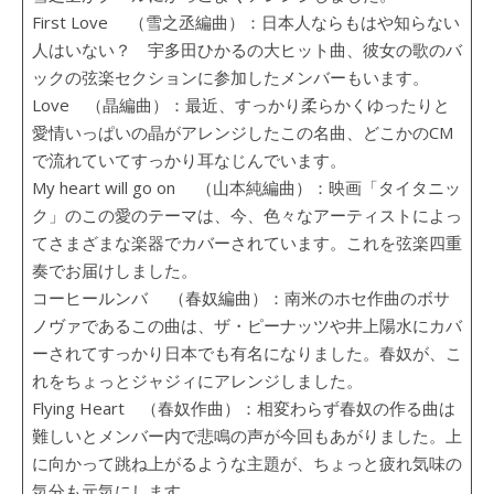
First Love （雪之丞編曲）：日本人ならもはや知らない
人はいない？ 宇多田ひかるの大ヒット曲、彼女の歌のバ
ックの弦楽セクションに参加したメンバーもいます。
Love （晶編曲）：最近、すっかり柔らかくゆったりと
愛情いっぱいの晶がアレンジしたこの名曲、どこかのCM
で流れていてすっかり耳なじんでいます。
My heart will go on （山本純編曲）：映画「タイタニッ
ク」のこの愛のテーマは、今、色々なアーティストによっ
てさまざまな楽器でカバーされています。これを弦楽四重
奏でお届けしました。
コーヒールンバ （春奴編曲）：南米のホセ作曲のボサ
ノヴァであるこの曲は、ザ・ピーナッツや井上陽水にカバ
ーされてすっかり日本でも有名になりました。春奴が、こ
れをちょっとジャジィにアレンジしました。
Flying Heart （春奴作曲）：相変わらず春奴の作る曲は
難しいとメンバー内で悲鳴の声が今回もあがりました。上
に向かって跳ね上がるような主題が、ちょっと疲れ気味の
気分も元気にします。