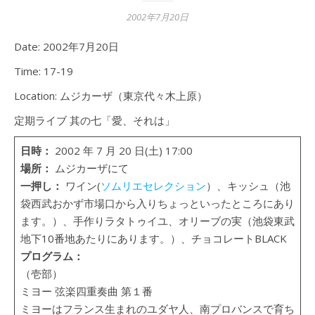
2002年7月20日
Date:
2002年7月20日
Time:
17-19
Location:
ムジカーザ（東京代々木上原）
定期ライブ 其の七「愛、それは」
日時：
2002 年 7 月 20 日(土) 17:00
場所：
ムジカーザにて
一押し：
ワイン(
ソムリエセレクション
）、キッシュ（池
袋西武おかず市場口から入りちょっといったところにあり
ます。）、手作りラタトゥイユ、オリーブの実（池袋東武
地下10番地あたりにあります。）、チョコレートBLACK
プログラム：
（壱部）
ミヨー 弦楽四重奏曲 第１番
ミヨーはフランス生まれのユダヤ人、南プロバンスで育ち