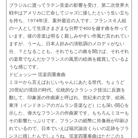
ブラジルに渡ってラテン音楽の影響を受け、第二次世界大
戦中はアメリカに亡命してジャズに接したという生い立ち
を持ち、1974年没、案外最近の人です。フランス６人組
の一人として生涯さまざまな分野で400を越す曲を作って
います。彼の音楽は明るく親しみやすい作風だ言われてい
ますが、うーん、日本人好みの演歌調のメロディがない
分、？となることも。それでもこの曲を聞けば、それぞれ
の楽章でなんだかフランスの風景の絵画を鑑賞しているよ
うな感じです。
ドビュッシー 弦楽四重奏曲
ミヨーから言えばおじいちゃんにあたる世代、ちょうど
20世紀の境目の時代、伝統的なクラシック技法に反旗を
翻して、印象派の作曲家と呼ばれ、世紀末の文学、絵画、
東洋（インドネシアのガムラン音楽など）にも深い関心を
示した、偉大なフランスの作曲家です。もちろんミヨーも
その影響たっぷりです。フランスの紙幣に肖像画が印刷さ
れているので、日本でいえば福沢諭吉くらいの足跡をフラ
ンスに残したんでしょうね。弦楽四重奏曲はただこの１