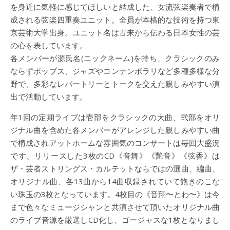
を身近に気軽に感じてほしいと結成した、女流弦楽奏者で構
成される弦楽四重奏ユニット。全員が本格的な技術を持つ東
京芸術大学出身。ユニット名は古来から伝わる日本女性の芸
の心を表しています。
各メンバーが源氏名(ニックネーム)を持ち、クラシックのみ
ならずポップス、ジャズやコンテンポラリなど多種多様な分
野で、多彩なレパートリーとトークを交えた親しみやすい演
出で活動しています。
年1回の定期ライブは壱部をクラシックの大曲、弐部をオリ
ジナル曲を含めた各メンバーがアレンジした親しみやすい曲
で構成されアットホームな雰囲気のコンサートは毎回大盛況
です。リリースした3枚のCD《音舞》《艷音》《弦香》は
ザ・芸者ストリングス・カルテットならではの選曲、編曲、
オリジナル曲、各13曲から14曲収録されていて飽きのこな
い珠玉の3枚となっています。4枚目の《音翔〜とわ〜》は今
まで色々なミュージシャンと共演させて頂いたオリジナル曲
のライブ音源を厳選しCD化し、ゴージャスな1枚となりまし