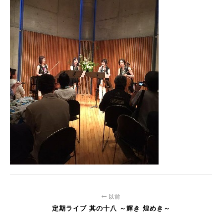
以前
定期ライブ 其の十八 ～輝き 煌めき～