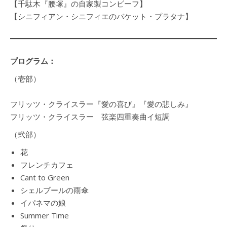
【千駄木『腰塚』の自家製コンビーフ】
【シニフィアン・シニフィエのバケット・プラタナ】
プログラム：
（壱部）
フリッツ・クライスラー『愛の喜び』『愛の悲しみ』
フリッツ・クライスラー 弦楽四重奏曲イ短調
（弐部）
花
フレンチカフェ
Cant to Green
シェルブールの雨傘
イパネマの娘
Summer Time