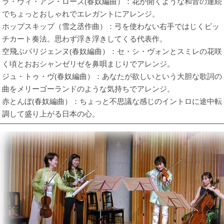
ラ・ヴィ・アン・ローズ(春奴編曲）：花が開くような和音の連続
でちょっとおしゃれでエレガントにアレンジ。
ホップスキップ（雪之丞作曲）：弓を使わない右手ではじくピッ
チカート奏法。思わず浮き浮きしてくる代表作。
空飛ぶパリジェンヌ(春奴編曲）：セ・シ・ヴォンとスミレの花咲
く頃とおおシャンゼリゼを鼻唄まじりでアレンジ。
ジュ・トゥ・ヴ(春奴編曲）：あなたが欲しいという大胆な歌詞の
曲をメリーゴーランドのような気持ちでアレンジ。
赤とんぼ(春奴編曲）：ちょっと不思議な感じのイントロに途中転
調して盛り上がる日本の心。