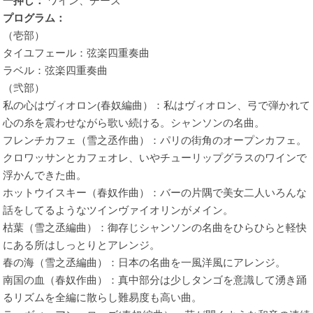
一押し：
ワイン、チーズ
プログラム：
（壱部）
タイユフェール：弦楽四重奏曲
ラベル：弦楽四重奏曲
（弐部）
私の心はヴィオロン(春奴編曲）：私はヴィオロン、弓で弾かれて
心の糸を震わせながら歌い続ける。シャンソンの名曲。
フレンチカフェ（雪之丞作曲）：パリの街角のオープンカフェ。
クロワッサンとカフェオレ、いやチューリップグラスのワインで
浮かんできた曲。
ホットウイスキー（春奴作曲）：バーの片隅で美女二人いろんな
話をしてるようなツインヴァイオリンがメイン。
枯葉（雪之丞編曲）：御存じシャンソンの名曲をひらひらと軽快
にある所はしっとりとアレンジ。
春の海（雪之丞編曲）：日本の名曲を一風洋風にアレンジ。
南国の血（春奴作曲）：真中部分は少しタンゴを意識して湧き踊
るリズムを全編に散らし難易度も高い曲。